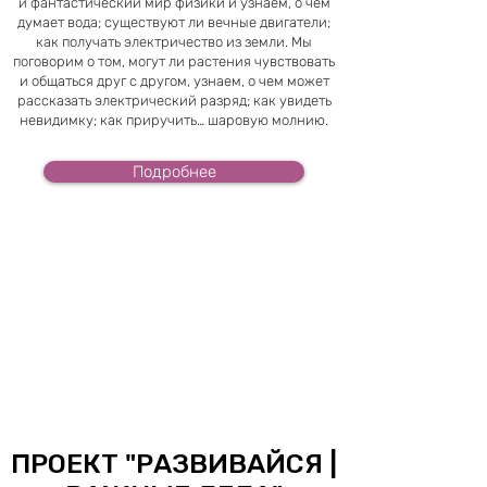
и фантастический мир физики и узнаем, о чем
думает вода; существуют ли вечные двигатели;
как получать электричество из земли. Мы
поговорим о том, могут ли растения чувствовать
и общаться друг с другом, узнаем, о чем может
рассказать электрический разряд; как увидеть
невидимку; как приручить… шаровую молнию.
Подробнее
ПРОЕКТ "
РАЗВИВАЙСЯ |