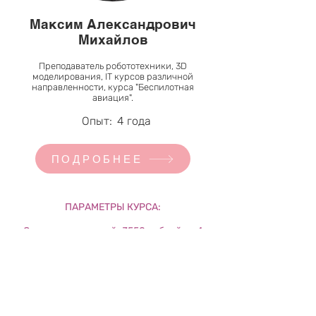
Максим Александрович
Михайлов
Преподаватель робототехники, 3D
моделирования, IT курсов различной
направленности, курса "Беспилотная
авиация".
Опыт:
4 года
ПОДРОБНЕЕ
ПАРАМЕТРЫ КУРСА:
Стоимость занятий: 3550 рублей за 4
недели обучения. Занятия еженедельно, 1
раз в неделю. Продолжительность занятия
от 1 час. Продолжительность курса: 2 года.
Кол-во учеников в группе: до 8 человек. По
итогам обучения вручается сертификат.