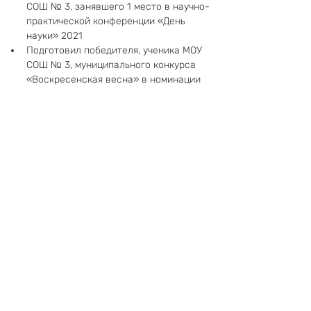
СОШ № 3, занявшего 1 место в научно-
практической конференции «День 
науки» 2021
Подготовил победителя, ученика МОУ 
СОШ № 3, муниципального конкурса 
«Воскресенская весна» в номинации 
«Самая креативная работа»
Сертификат участника муниципального 
этапа конкурса профессионального 
мастерства «Педагогический дебют 
2020»
Грамота за значительные успехи в 
совершенствовании учебного 
процесса и личный вклад в 
практическую подготовку обучающихся
Сертификат участника в мероприятии 
«Инновационная деятельность 
педагога»
Благодарственное письмо за активное 
участие и большой личный вклад при 
подготовке Молодежного фестиваля 